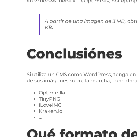
en windows, tiene «FileOptimize», por ejemp
A partir de una imagen de 3 MB, o
KB.
Conclusiónes
Si utiliza un CMS como WordPress, tenga en
de sus imágenes sobre la marcha, como Imagi
Optimizilla
TinyPNG
iLoveIMG
Kraken.io
…
Qué formato d