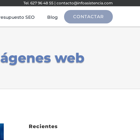
Tel. 627 96 48 55
|
contacto@infoasistencia.com
CONTACTAR
resupuesto SEO
Blog
imágenes web
Recientes