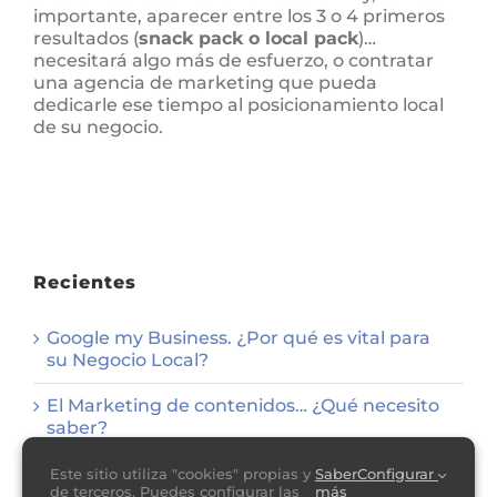
importante, aparecer entre los 3 o 4 primeros
resultados (
snack pack o local pack
)…
necesitará algo más de esfuerzo, o contratar
una agencia de marketing que pueda
dedicarle ese tiempo al posicionamiento local
de su negocio.
Recientes
Google my Business. ¿Por qué es vital para
su Negocio Local?
El Marketing de contenidos… ¿Qué necesito
saber?
Consejos para la Optimización de imágenes
Este sitio utiliza "cookies" propias y
Saber
Configurar
de terceros. Puedes configurar las
más
web