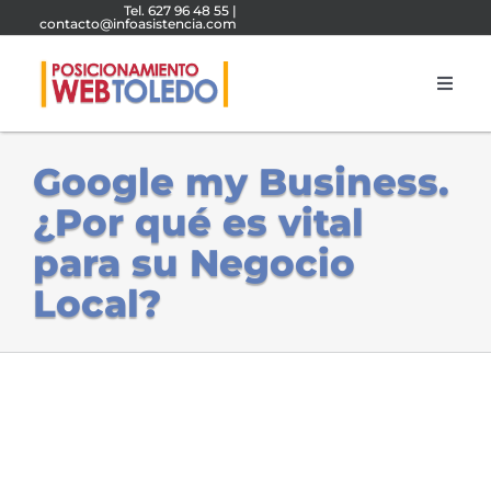
Saltar
Tel. 627 96 48 55
|
contacto@infoasistencia.com
al
contenido
Toggl
Navig
Agencia SEO
Google my Business.
¿Por qué es vital
Diseño Web Toledo
para su Negocio
Agencia SEM
Local?
Presupuesto SEO
Blog