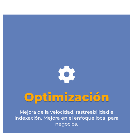
Optimización ONPAGE
Labores onpage
Velocidad de carga web / WPO
Optimización de imágenes
Optimización
Mejora de Geolocalización
Mejora de la velocidad, rastreabilidad e
Analítica web
indexación. Mejora en el enfoque local para
negocios.
Desde 300€ Pago único