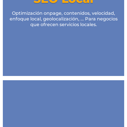
Google My Business
Optimización onpage, contenidos, velocidad,
Google Analytics
enfoque local, geolocalización, ... Para negocios
que ofrecen servicios locales.
Desde 150€/mes
Competencia Media
Hasta 50 términos a posicionar