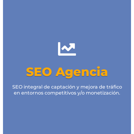
Alta Competencia
Ilimitados términos a posicionar
Optimización onpage / WPO
Estudio de sector
Plan de contenidos
SEO Agencia
Enlaces/Reseñas/Menciones de calidad
Estrategia Social Media
SEO integral de captación y mejora de tráfico
en entornos competitivos y/o monetización.
Analítica y Test A/B
Desde 600€/mes