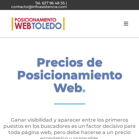
Saltar
Tel. 627 96 48 55
|
contacto@infoasistencia.com
al
contenido
Toggl
Navig
Agencia SEO
Precios de
Diseño Web Toledo
Posicionamiento
Agencia SEM
Web
.
Presupuesto SEO
Ganar visibilidad y aparecer entre los primeros
Blog
puestos en los buscadores es un factor decisivo para
toda página web, pero debe hacerse a un precio
económico y razonable.