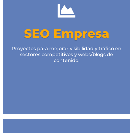
Optimización onpage
Análisis de la competencia
Curación de contenidos
SEO Empresa
Enlaces/Reseñas de calidad
Proyectos para mejorar visibilidad y tráfico en
Estrategia de Redes Sociales
sectores competitivos y webs/blogs de
contenido.
Analítica y test A/B
Desde 250€/mes